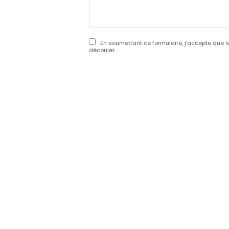
En soumettant ce formulaire, j'accepte que l
découler.
32 Za Rte de la Na