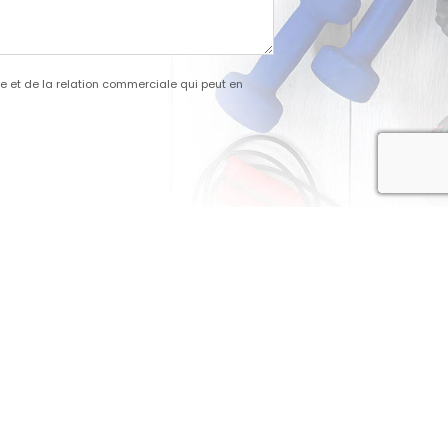
 et de la relation commerciale qui peut en
recaptcha
Jeudi : 09h00 - 12h30 | 14h00 - 18h30
04 72