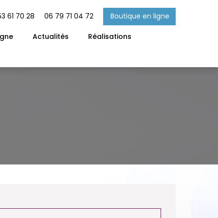
Boutique en ligne
53 61 70 28
06 79 71 04 72
igne
Actualités
Réalisations