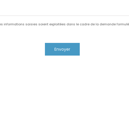
es informations saisies soient exploitées dans le cadre de la demande formulée
Notre savoir faire
uve,
24100
Creysse
05 53 61 70 28
|
06 79 71 