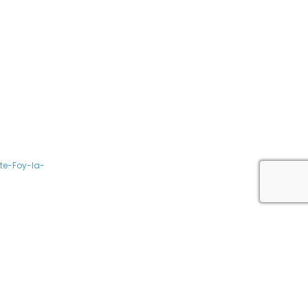
nte-Foy-la-
recaptcha