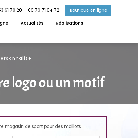
Boutique en ligne
53 61 70 28
06 79 71 04 72
igne
Actualités
Réalisations
personnalisé
re logo ou un motif
e magasin de sport pour des maillots