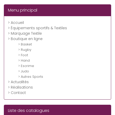
Menu principal
> Accueil
> Équipements sportifs & Textiles
> Marquage Textile
> Boutique en ligne
> Basket
> Rugby
> Foot
> Hand
> Escrime
> Judo
> Autres Sports
> Actualités
> Réalisations
> Contact
Liste des catalogues