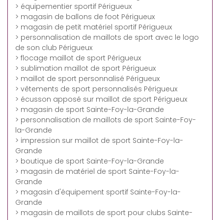
> équipementier sportif Périgueux
> magasin de ballons de foot Périgueux
> magasin de petit matériel sportif Périgueux
> personnalisation de maillots de sport avec le logo
de son club Périgueux
> flocage maillot de sport Périgueux
> sublimation maillot de sport Périgueux
> maillot de sport personnalisé Périgueux
> vêtements de sport personnalisés Périgueux
> écusson apposé sur maillot de sport Périgueux
> magasin de sport Sainte-Foy-la-Grande
> personnalisation de maillots de sport Sainte-Foy-
la-Grande
> impression sur maillot de sport Sainte-Foy-la-
Grande
> boutique de sport Sainte-Foy-la-Grande
> magasin de matériel de sport Sainte-Foy-la-
Grande
> magasin d'équipement sportif Sainte-Foy-la-
Grande
> magasin de maillots de sport pour clubs Sainte-