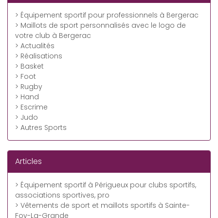
> Équipement sportif pour professionnels à Bergerac
> Maillots de sport personnalisés avec le logo de
votre club à Bergerac
> Actualités
> Réalisations
> Basket
> Foot
> Rugby
> Hand
> Escrime
> Judo
> Autres Sports
Articles
> Équipement sportif à Périgueux pour clubs sportifs,
associations sportives, pro
> Vêtements de sport et maillots sportifs à Sainte-
Foy-La-Grande