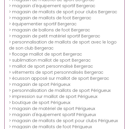
> magasin d'équipement sportif Bergerac
> magasin de maillots de sport pour clubs Bergerac
> magasin de maillots de foot Bergerac
> équipementier sportif Bergerac
> magasin de ballons de foot Bergerac
> magasin de petit matériel sportif Bergerac
> personnalisation de maillots de sport avec le logo
de son club Bergerac
> flocage maillot de sport Bergerac
> sublimation maillot de sport Bergerac
> maillot de sport personnalisé Bergerac
> vêtements de sport personnalisés Bergerac
> écusson apposé sur maillot de sport Bergerac
> magasin de sport Périgueux
> personnalisation de maillots de sport Périgueux
> impression sur maillot de sport Périgueux
> boutique de sport Périgueux
> magasin de matériel de sport Périgueux
> magasin d'équipement sportif Périgueux
> magasin de maillots de sport pour clubs Périgueux
> magasin de maillots de foot Périgueux