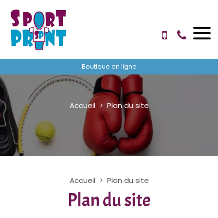
Boutique en ligne
Accueil
Plan du site
Accueil
Plan du site
Plan du site